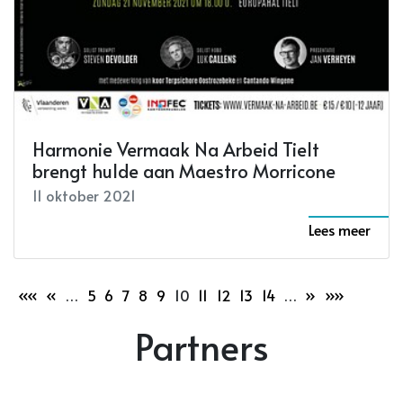
Harmonie Vermaak Na Arbeid Tielt
brengt hulde aan Maestro Morricone
11 oktober 2021
Lees meer
««
«
…
5
6
7
8
9
10
11
12
13
14
…
»
»»
Partners