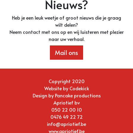
Nieuws?
Heb je een leuk weetje of groot nieuws die je graag
wilt delen?
Neem contact met ons op en wij luisteren met plezier
naar uw verhaal.
Mail ons
Copyright 2020
Website by
Codekick
Design by
Pancake productions
Apriotief bv
050 22 00 10
0476 49 22 72
info@apriotief.be
www.apriotief.be