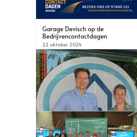
Koddaert metalen in nieuwe
gebouwen
Garage Devisch op de
14 augustus 2025
Bedrijvencontactdagen
Lees meer
22 oktober 2024
Lees meer