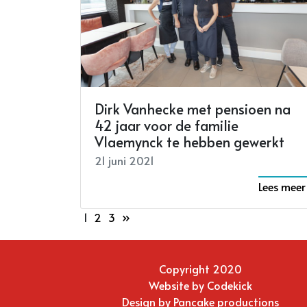
Dirk Vanhecke met pensioen na
42 jaar voor de familie
Vlaemynck te hebben gewerkt
21 juni 2021
Lees meer
1
2
3
»
Copyright 2020
Website by
Codekick
Design by
Pancake productions