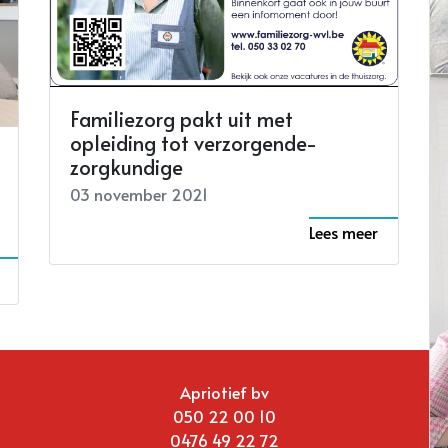
Familiezorg pakt uit met
opleiding tot verzorgende-
zorgkundige
03 november 2021
Lees meer
Apriotief bv
050 22 00 10
0476 49 22 72