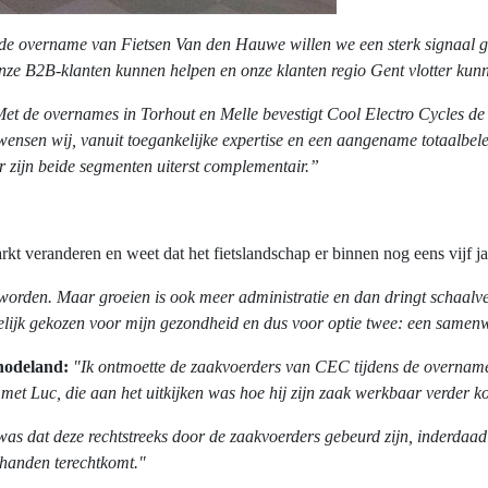
de overname van Fietsen Van den Hauwe willen we een sterk signaal ge
ze B2B-klanten kunnen helpen en onze klanten regio Gent vlotter kun
et de overnames in Torhout en Melle bevestigt Cool Electro Cycles de s
wensen wij, vanuit toegankelijke expertise en een aangename totaalbel
or zijn beide segmenten uiterst complementair.”
rkt veranderen en weet dat het fietslandschap er binnen nog eens vijf ja
r worden. Maar groeien is ook meer administratie en dan dringt schaalv
delijk gekozen voor mijn gezondheid en dus voor optie twee: een sam
hodeland:
"Ik ontmoette de zaakvoerders van CEC tijdens de overna
et Luc, die aan het uitkijken was hoe hij zijn zaak werkbaar verder ko
n was dat deze rechtstreeks door de zaakvoerders gebeurd zijn, inderd
e handen terechtkomt."