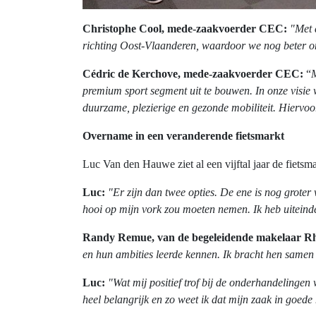
Christophe Cool, mede-zaakvoerder CEC:
"Met 
richting Oost-Vlaanderen, waardoor we nog beter on
Cédric de Kerchove, mede-zaakvoerder CEC:
“
M
premium sport segment uit te bouwen. In onze visie 
duurzame, plezierige en gezonde mobiliteit. Hiervo
Overname in een veranderende fietsmarkt
Luc Van den Hauwe ziet al een vijftal jaar de fietsma
Luc:
"Er zijn dan twee opties. De ene is nog grote
hooi op mijn vork zou moeten nemen. Ik heb uitein
Randy Remue, van de begeleidende makelaar R
en hun ambities leerde kennen. Ik bracht hen samen m
Luc:
"Wat mij positief trof bij de onderhandelinge
heel belangrijk en zo weet ik dat mijn zaak in goed