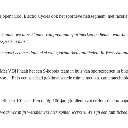
nt Cool Electro Cycles ook het sportieve fietssegment, met racefietse
 kunnen we onze klanten van premium sportmerken bedienen, waaronde
xperts in huis."
ium sport is meer dan enkel wat sportmerken aanbieden. In West-Vlaan
 Met VDH haalt het een 9-koppig team in huis van sportexperten in bike 
alyse ... Er is een speciaal geklimatiseerde ruimte met o.a. cameratechn
dit jaar 101 jaar. Een deftig 100-jarig jubileum zat er door de coronape
er waarmee mijn werknemers hier komen werken. We zijn een familiebedrij