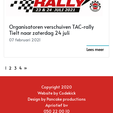
Organisatoren verschuiven TAC-rally
Tielt naar zaterdag 24 juli
07 februari 2021
Lees meer
1
2
3
4
»
Copyright 2020
Website by
Codekick
Design by
Pancake productions
Apriotief bv
050 22 00 10