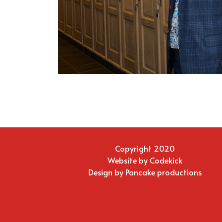
Copyright 2020
Website by
Codekick
Design by
Pancake productions