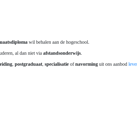
uaatsdiploma
wil behalen aan de hogeschool.
uderen, al dan niet via
afstandsonderwijs
.
eiding
,
postgraduaat
,
specialisatie
of
navorming
uit ons aanbod
leve