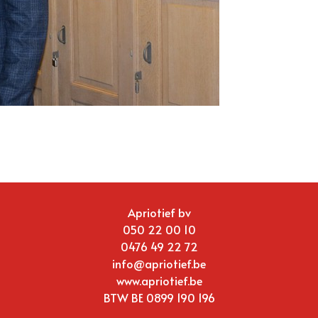
Apriotief bv
050 22 00 10
0476 49 22 72
info@apriotief.be
www.apriotief.be
BTW BE 0899 190 196