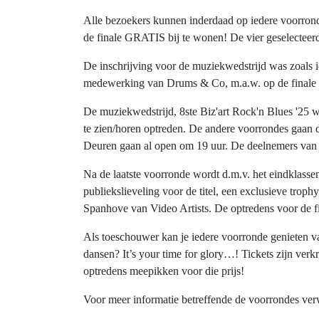
Alle bezoekers kunnen inderdaad op iedere voorrond
de finale GRATIS bij te wonen! De vier geselecteerde
De inschrijving voor de muziekwedstrijd was zoals ied
medewerking van Drums & Co, m.a.w. op de finale i
De muziekwedstrijd, 8ste Biz'art Rock'n Blues '25 w
te zien/horen optreden. De andere voorrondes gaan 
Deuren gaan al open om 19 uur. De deelnemers van
Na de laatste voorronde wordt d.m.v. het eindklassem
publiekslieveling voor de titel, een exclusieve tr
Spanhove van Video Artists. De optredens voor de fi
Als toeschouwer kan je iedere voorronde genieten v
dansen? It’s your time for glory…! Tickets zijn verkri
optredens meepikken voor die prijs!
Voor meer informatie betreffende de voorrondes verw