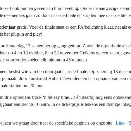
e zelf ook punten geven aan hún lieveling. Onder de aanwezige stemm
 deelnemers gaan zo door naar de finale en strijden mee naar de titel 
er jaar gratis. Voor de finale staat er een PA/belichting klaar, net als 
s het plug-in and play!
ordt zaterdag 13 september op gang getrapt. Zowel de organisatie als de
door op 4 en 18 oktober, 8 en 22 november. Telkens op een zaterdagavo
 de voorrondes spelen elk minimum 45 minuten.
ent beslist wie van hen doorgaat naar de finale. Op zaterdag 13 decembe
ophy, gemaakt door kunstsmid Hubert Devoldere en een opname van een
nale starten om 20 uur.
an drie optredens (rock ‘n bluezy time…) én daarbij nog eens onbeken
jgbaar aan slechts 10 euro. In de ticketprijs is telkens een drankje inbeg
ijzen we graag door naar de specifieke pagina's op onze site .
Linx+ B